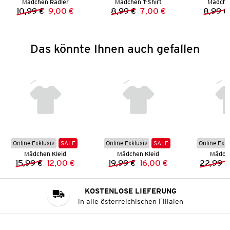
Mädchen Radler
Mädchen T-Shirt
Mädchen
10,99 €
9,00 €
8,99 €
7,00 €
8,99 €
Vorheriger Preis:
Neuer Preis:
Vorheriger Preis:
Neuer Preis:
Das könnte Ihnen auch gefallen
Online Exklusiv
SALE
Online Exklusiv
SALE
Online Exkl
Mädchen Kleid
Mädchen Kleid
Mädche
15,99 €
12,00 €
19,99 €
16,00 €
22,99 €
Vorheriger Preis:
Neuer Preis:
Vorheriger Preis:
Neuer Preis:
KOSTENLOSE LIEFERUNG
in alle österreichischen Filialen