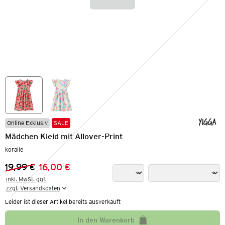
Online Exklusiv
SALE
Mädchen Kleid mit Allover-Print
koralle
19,99 €
16,00 €
Vorheriger Preis:
Neuer Preis:
inkl. MwSt. ggf.

zzgl. Versandkosten
Leider ist dieser Artikel bereits ausverkauft
In den Warenkorb