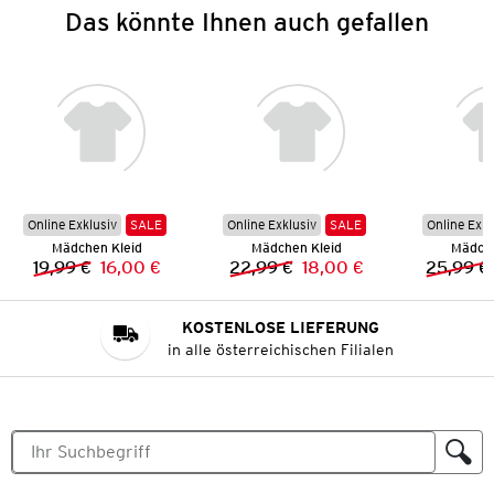
Das könnte Ihnen auch gefallen
Online Exklusiv
SALE
Online Exklusiv
SALE
Online Exkl
Mädchen Kleid
Mädchen Kleid
Mädche
19,99 €
16,00 €
22,99 €
18,00 €
25,99 €
Vorheriger Preis:
Neuer Preis:
Vorheriger Preis:
Neuer Preis:
KOSTENLOSE LIEFERUNG
in alle österreichischen Filialen