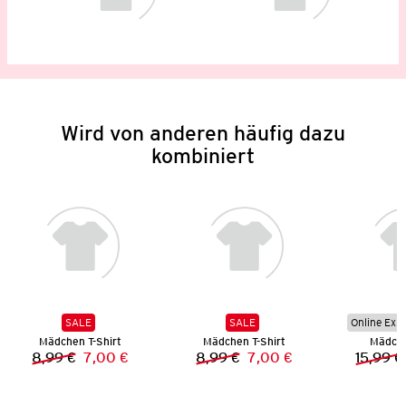
Wird von anderen häufig dazu
kombiniert
SALE
SALE
Online Exkl
Mädchen T-Shirt
Mädchen T-Shirt
Mädche
8,99 €
7,00 €
8,99 €
7,00 €
15,99 €
Vorheriger Preis:
Neuer Preis:
Vorheriger Preis:
Neuer Preis: