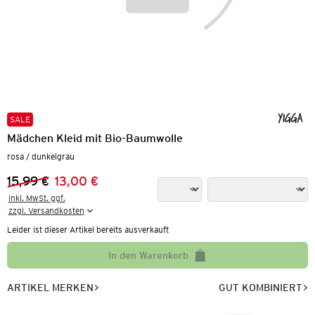
SALE
Mädchen Kleid mit Bio-Baumwolle
rosa / dunkelgrau
15,99 €
13,00 €
Vorheriger Preis:
Neuer Preis:
inkl. MwSt. ggf.

zzgl. Versandkosten
Leider ist dieser Artikel bereits ausverkauft
In den Warenkorb
ARTIKEL MERKEN
GUT KOMBINIERT