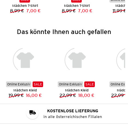
Mädchen T-Shirt
Mädchen T-Shirt
Mädchen
8,99 €
7,00 €
8,99 €
7,00 €
11,99 €
Vorheriger Preis:
Neuer Preis:
Vorheriger Preis:
Neuer Preis:
Das könnte Ihnen auch gefallen
Online Exklusiv
SALE
Online Exklusiv
SALE
Online Exkl
Mädchen Kleid
Mädchen Kleid
Mädche
19,99 €
16,00 €
22,99 €
18,00 €
22,99 €
Vorheriger Preis:
Neuer Preis:
Vorheriger Preis:
Neuer Preis:
KOSTENLOSE LIEFERUNG
in alle österreichischen Filialen