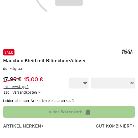
SALE
Mädchen Kleid mit Blümchen-Allover
dunkelgrau
17,99 €
15,00 €
Vorheriger Preis:
Neuer Preis:
inkl. MwSt. ggf.

zzgl. Versandkosten
Leider ist dieser Artikel bereits ausverkauft
In den Warenkorb
ARTIKEL MERKEN
GUT KOMBINIERT