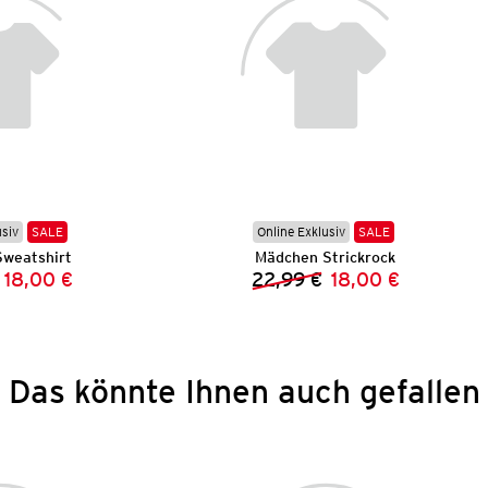
usiv
SALE
Online Exklusiv
SALE
weatshirt
Mädchen Strickrock
18,00 €
22,99 €
18,00 €
Vorheriger Preis:
Neuer Preis:
Vorheriger Preis:
Neuer Preis:
Das könnte Ihnen auch gefallen