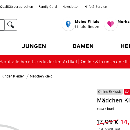
Qualitätsversprechen
Family Card
Newsletter
Hilfe & Service
Meine Filiale
Merkz
Filiale finden
en
JUNGEN
DAMEN
HE
 auf alle bereits reduzierten Artikel | Online & in unseren Fili
Kinder-Kleider
Mädchen Kleid
Online Exklusiv
SA
Mädchen Kl
rosa / bunt
17,99 €
14
Vorheriger 
Neuer Preis
inkl. MwSt. ggf.
