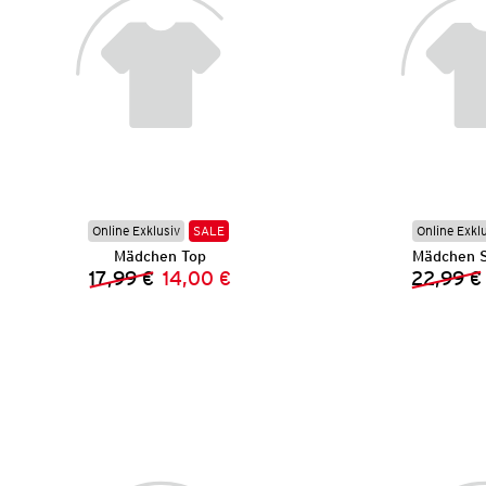
Online Exklusiv
SALE
Online Exkl
Mädchen Top
Mädchen S
17,99 €
14,00 €
22,99 €
Vorheriger Preis:
Neuer Preis: