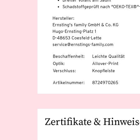
Breiter Volant am Saum
Schadstoffgeprüft nach "OEKO-TEX®"
Hersteller:
Ernsting's family GmbH & Co. KG
Hugo-Ernsting-Platz 1
D-48653 Coesfeld-Lette
service@ernstings-family.com
Beschaffenheit
:
Leichte Qualität
Optik
:
Allover-Print
Verschluss
:
Knopfleiste
Artikelnummer
:
8724970265
Zertifikate & Hinweis