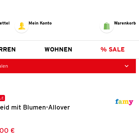
ettel
Mein Konto
Warenkorb
RREN
WOHNEN
% SALE
alen
LE
eid mit Blumen-Allover
,00 €
Preis:
: