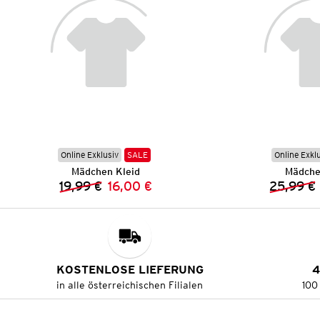
Online Exklusiv
SALE
Online Exkl
Mädchen Kleid
Mädche
19,99 €
16,00 €
25,99 €
Vorheriger Preis:
Neuer Preis:
KOSTENLOSE LIEFERUNG
4
in alle österreichischen Filialen
100