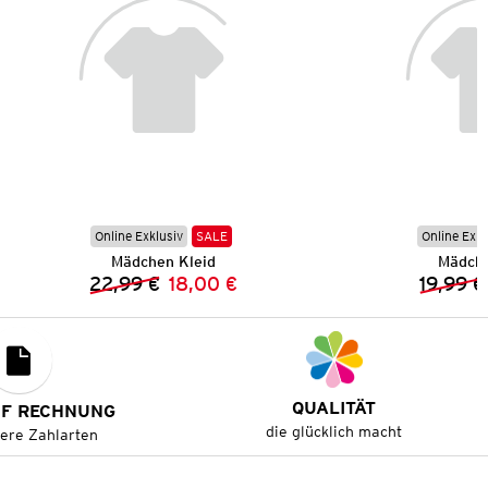
Online Exklusiv
SALE
Online Exkl
Mädchen Kleid
Mädche
22,99 €
18,00 €
19,99 €
Vorheriger Preis:
Neuer Preis:
QUALITÄT
UF RECHNUNG
die glücklich macht
tere Zahlarten