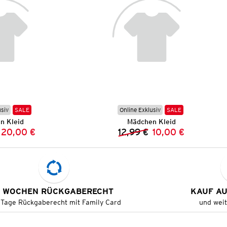
usiv
SALE
Online Exklusiv
SALE
n Kleid
Mädchen Kleid
20,00 €
12,99 €
10,00 €
Vorheriger Preis:
Neuer Preis:
Vorheriger Preis:
Neuer Preis:
 WOCHEN RÜCKGABERECHT
KAUF A
 Tage Rückgaberecht mit Family Card
und wei