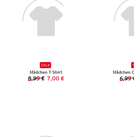
SALE
SA
Mädchen T-Shirt
Mädchen Ca
8,99 €
7,00 €
6,99 €
Vorheriger Preis:
Neuer Preis: