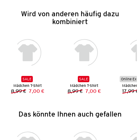
Wird von anderen häufig dazu
kombiniert
SALE
SALE
Online Exkl
Mädchen T-Shirt
Mädchen T-Shirt
Mädchen B
8,99 €
7,00 €
8,99 €
7,00 €
17,99 €
Vorheriger Preis:
Neuer Preis:
Vorheriger Preis:
Neuer Preis:
Das könnte Ihnen auch gefallen