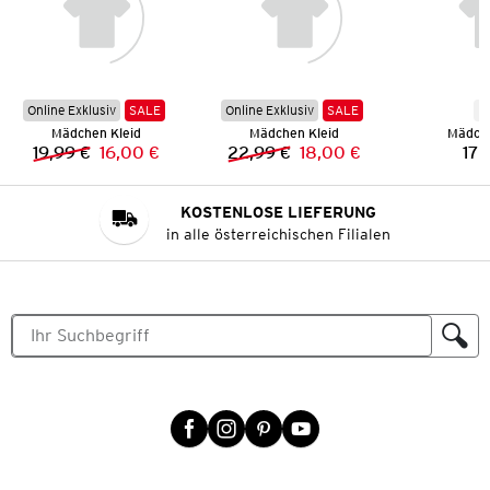
Online Exklusiv
SALE
Online Exklusiv
SALE
N
Mädchen Kleid
Mädchen Kleid
Mädche
19,99 €
16,00 €
22,99 €
18,00 €
17,
Vorheriger Preis:
Neuer Preis:
Vorheriger Preis:
Neuer Preis:
KOSTENLOSE LIEFERUNG
in alle österreichischen Filialen