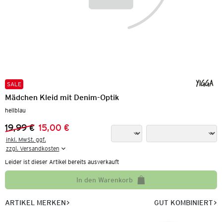
SALE
Mädchen Kleid mit Denim-Optik
hellblau
19,99 €
15,00 €
Vorheriger Preis:
Neuer Preis:
inkl. MwSt. ggf.

zzgl. Versandkosten
Leider ist dieser Artikel bereits ausverkauft
In den Warenkorb
ARTIKEL MERKEN
GUT KOMBINIERT