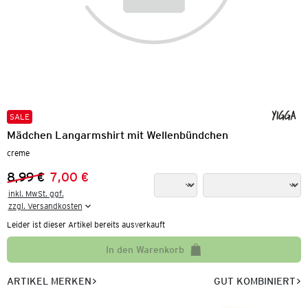
SALE
Mädchen Langarmshirt mit Wellenbündchen
creme
8,99 €
7,00 €
Vorheriger Preis:
Neuer Preis:
inkl. MwSt. ggf.

zzgl. Versandkosten
Leider ist dieser Artikel bereits ausverkauft
In den Warenkorb
ARTIKEL MERKEN
GUT KOMBINIERT