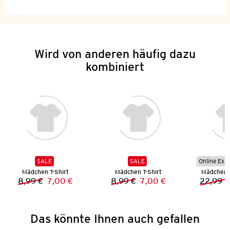
Wird von anderen häufig dazu
kombiniert
SALE
SALE
Online Exkl
Mädchen T-Shirt
Mädchen T-Shirt
Mädchen 
8,99 €
7,00 €
8,99 €
7,00 €
22,99 €
Vorheriger Preis:
Neuer Preis:
Vorheriger Preis:
Neuer Preis:
Das könnte Ihnen auch gefallen