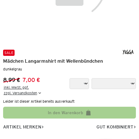
SALE
Mädchen Langarmshirt mit Wellenbündchen
dunkelgrau
8,99 €
7,00 €
Vorheriger Preis:
Neuer Preis:
inkl. MwSt. ggf.

zzgl. Versandkosten
Leider ist dieser Artikel bereits ausverkauft
In den Warenkorb
ARTIKEL MERKEN
GUT KOMBINIERT