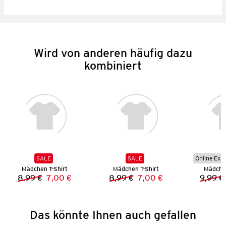
Wird von anderen häufig dazu
kombiniert
SALE
SALE
Online Exkl
Mädchen T-Shirt
Mädchen T-Shirt
Mädchen
8,99 €
7,00 €
8,99 €
7,00 €
9,99 €
Vorheriger Preis:
Neuer Preis:
Vorheriger Preis:
Neuer Preis:
Das könnte Ihnen auch gefallen