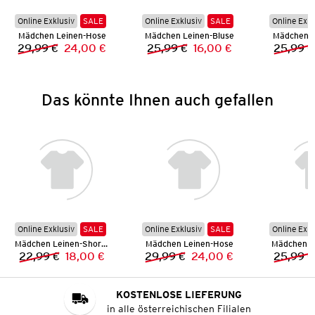
Online Exklusiv
SALE
Online Exklusiv
SALE
Online Exkl
Mädchen Leinen-Hose
Mädchen Leinen-Bluse
Mädchen L
29,99 €
24,00 €
25,99 €
16,00 €
25,99 €
Vorheriger Preis:
Neuer Preis:
Vorheriger Preis:
Neuer Preis:
Das könnte Ihnen auch gefallen
Online Exklusiv
SALE
Online Exklusiv
SALE
Online Exkl
Mädchen Leinen-Shorts
Mädchen Leinen-Hose
Mädchen L
22,99 €
18,00 €
29,99 €
24,00 €
25,99 €
Vorheriger Preis:
Neuer Preis:
Vorheriger Preis:
Neuer Preis:
KOSTENLOSE LIEFERUNG
in alle österreichischen Filialen