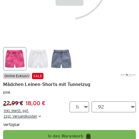
Online Exklusiv
SALE
Mädchen Leinen-Shorts mit Tunnelzug
pink
22,99 €
18,00 €
Vorheriger Preis:
Neuer Preis:
inkl. MwSt. ggf.

zzgl. Versandkosten
Verfügbar
In den Warenkorb