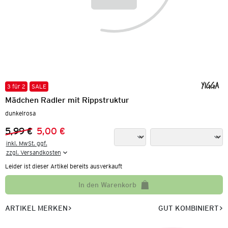
3 für 2
SALE
Mädchen Radler mit Rippstruktur
dunkelrosa
5,99 €
5,00 €
Vorheriger Preis:
Neuer Preis:
inkl. MwSt. ggf.

zzgl. Versandkosten
Leider ist dieser Artikel bereits ausverkauft
In den Warenkorb
ARTIKEL MERKEN
GUT KOMBINIERT