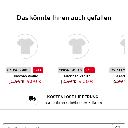
Das könnte Ihnen auch gefallen
Online Exklusiv
SALE
Online Exklusiv
SALE
Online Exkl
Mädchen Radler
Mädchen Radler
Mädche
10,99 €
9,00 €
10,99 €
9,00 €
6,99 €
Vorheriger Preis:
Neuer Preis:
Vorheriger Preis:
Neuer Preis:
KOSTENLOSE LIEFERUNG
in alle österreichischen Filialen