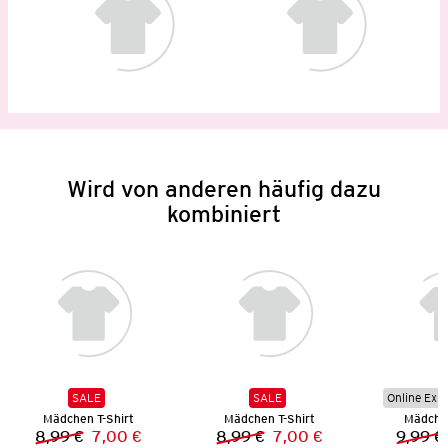
Wird von anderen häufig dazu
kombiniert
SALE
SALE
Online Exkl
Mädchen T-Shirt
Mädchen T-Shirt
Mädchen
8,99 €
7,00 €
8,99 €
7,00 €
9,99 €
Vorheriger Preis:
Neuer Preis:
Vorheriger Preis:
Neuer Preis: