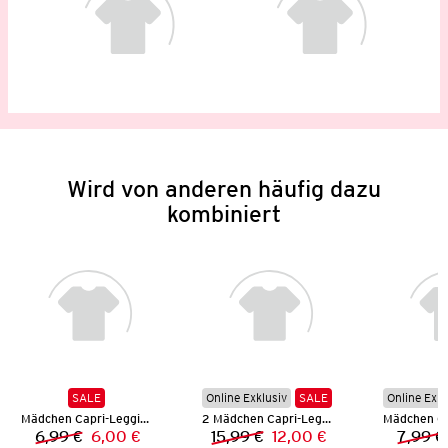
Wird von anderen häufig dazu
kombiniert
SALE
Online Exklusiv
SALE
Online Exkl
Mädchen Capri-Leggings
2 Mädchen Capri-Leggings
6,99 €
6,00 €
15,99 €
12,00 €
7,99 €
Vorheriger Preis:
Neuer Preis:
Vorheriger Preis:
Neuer Preis: