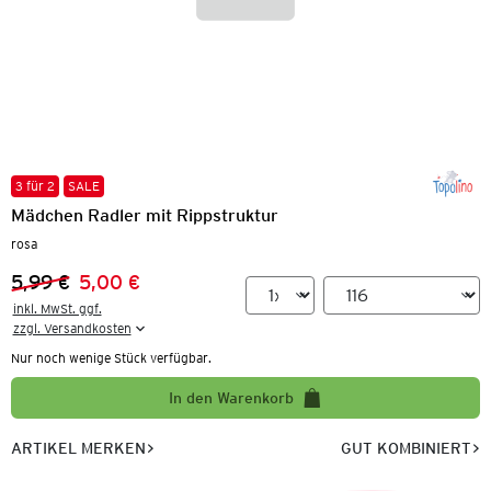
3 für 2
SALE
Mädchen Radler mit Rippstruktur
rosa
5,99 €
5,00 €
Vorheriger Preis:
Neuer Preis:
inkl. MwSt. ggf.

zzgl. Versandkosten
Nur noch wenige Stück verfügbar.
In den Warenkorb
ARTIKEL MERKEN
GUT KOMBINIERT