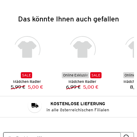
Das könnte Ihnen auch gefallen
SALE
Online Exklusiv
SALE
Online 
Mädchen Radler
Mädchen Radler
Mädche
5,99 €
5,00 €
6,99 €
5,00 €
8,
Vorheriger Preis:
Neuer Preis:
Vorheriger Preis:
Neuer Preis:
KOSTENLOSE LIEFERUNG
in alle österreichischen Filialen