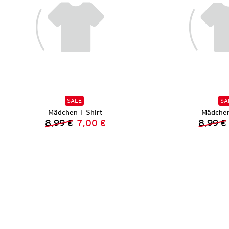
SALE
SA
Mädchen T-Shirt
Mädchen
8,99 €
7,00 €
8,99 €
Vorheriger Preis:
Neuer Preis: