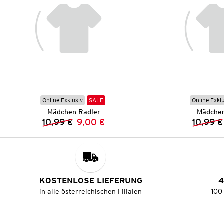
Online Exklusiv
SALE
Online Exkl
Mädchen Radler
Mädchen
10,99 €
9,00 €
10,99 €
Vorheriger Preis:
Neuer Preis:
KOSTENLOSE LIEFERUNG
4
in alle österreichischen Filialen
100