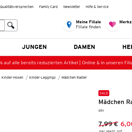
Qualitätsversprechen
Family Card
Newsletter
Hilfe & Service
Meine Filiale
Merkz
Filiale finden
en
JUNGEN
DAMEN
HE
 auf alle bereits reduzierten Artikel | Online & in unseren Fili
Kinder-Hosen
Kinder-Leggings
Mädchen Radler
SALE
Mädchen Ra
oliv
7,99 €
6,0
Vorheriger 
Neuer Preis
inkl. MwSt. ggf.
