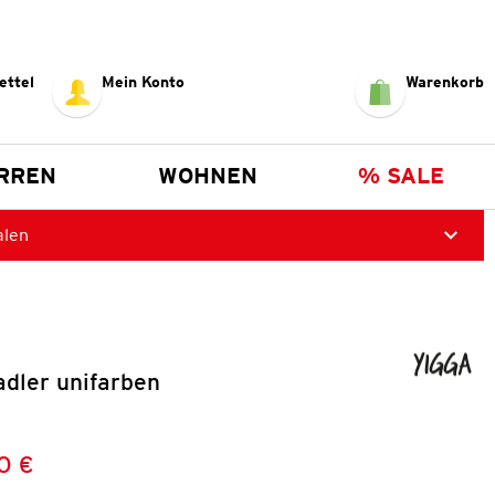
ettel
Mein Konto
Warenkorb
RREN
WOHNEN
% SALE
alen
dler unifarben
0 €
Preis:
: