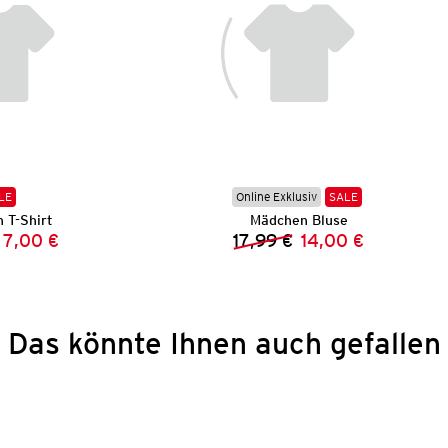
LE
Online Exklusiv
SALE
 T-Shirt
Mädchen Bluse
7,00 €
17,99 €
14,00 €
Vorheriger Preis:
Neuer Preis:
Vorheriger Preis:
Neuer Preis:
Das könnte Ihnen auch gefallen