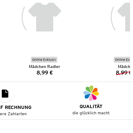
Online Exklusiv
Online Exkl
Mädchen Radler
Mädche
8,99 €
8,99 €
Preis:
QUALITÄT
UF RECHNUNG
die glücklich macht
tere Zahlarten