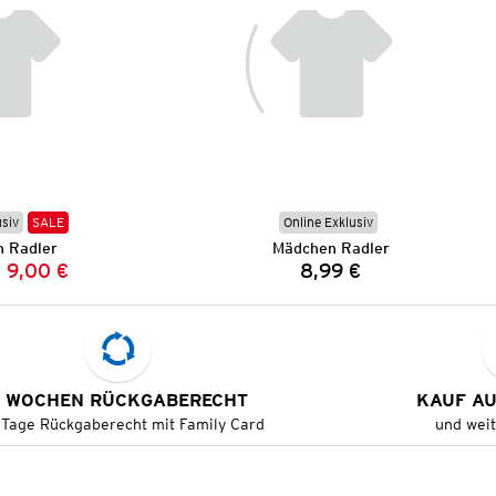
usiv
SALE
Online Exklusiv
 Radler
Mädchen Radler
9,00 €
8,99 €
Vorheriger Preis:
Neuer Preis:
Preis:
 WOCHEN RÜCKGABERECHT
KAUF A
 Tage Rückgaberecht mit Family Card
und wei