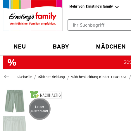
Mehr von Ernsting’s family
Keine Suchvorschläge gefund
NEU
BABY
MÄDCHEN
50%
Startseite
Mädchenkleidung
Mädchenkleidung Kinder (134-176)
NACHHALTIG
Leider
Artikel leider ausverkauft
ausverkauft