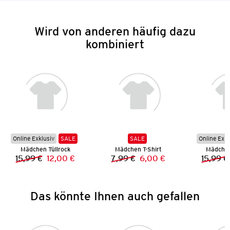
Wird von anderen häufig dazu
kombiniert
Online Exklusiv
SALE
SALE
Online Exkl
Mädchen Tüllrock
Mädchen T-Shirt
Mädchen
15,99 €
12,00 €
7,99 €
6,00 €
15,99 €
Vorheriger Preis:
Neuer Preis:
Vorheriger Preis:
Neuer Preis:
Das könnte Ihnen auch gefallen