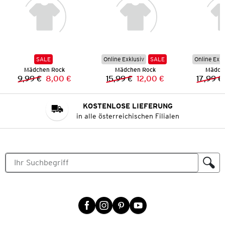
SALE
Online Exklusiv
SALE
Online Exkl
Mädchen Rock
Mädchen Rock
Mädch
9,99 €
8,00 €
15,99 €
12,00 €
17,99 €
Vorheriger Preis:
Neuer Preis:
Vorheriger Preis:
Neuer Preis:
KOSTENLOSE LIEFERUNG
in alle österreichischen Filialen