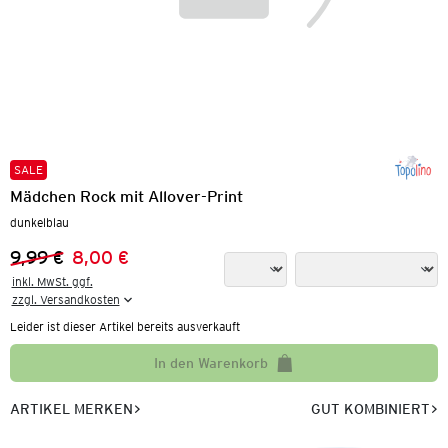
SALE
Mädchen Rock mit Allover-Print
dunkelblau
9,99 €
8,00 €
Vorheriger Preis:
Neuer Preis:
inkl. MwSt. ggf.

zzgl. Versandkosten
Leider ist dieser Artikel bereits ausverkauft
In den Warenkorb
ARTIKEL MERKEN
GUT KOMBINIERT