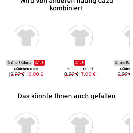
Wird von anderen häufig dazu
kombiniert
Online Exklusiv
SALE
SALE
Online Exkl
Mädchen Kleid
Mädchen T-Shirt
Mädchen
19,99 €
16,00 €
8,99 €
7,00 €
9,99 €
Vorheriger Preis:
Neuer Preis:
Vorheriger Preis:
Neuer Preis:
Das könnte Ihnen auch gefallen