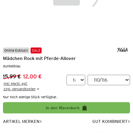
Online Exklusiv
SALE
Mädchen Rock mit Pferde-Allover
dunkelblau
15,99 €
12,00 €
Vorheriger Preis:
Neuer Preis:
inkl. MwSt. ggf.

zzgl. Versandkosten
Nur noch wenige Stück verfügbar.
In den Warenkorb
ARTIKEL MERKEN
GUT KOMBINIERT