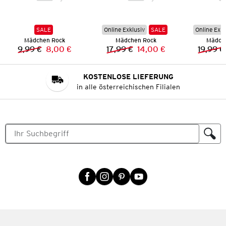
SALE
Online Exklusiv
SALE
Online Exkl
Mädchen Rock
Mädchen Rock
Mädch
9,99 €
8,00 €
17,99 €
14,00 €
19,99 €
Vorheriger Preis:
Neuer Preis:
Vorheriger Preis:
Neuer Preis:
KOSTENLOSE LIEFERUNG
in alle österreichischen Filialen