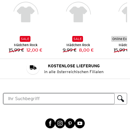
SALE
SALE
Online Exkl
Mädchen Rock
Mädchen Rock
Mädch
15,99 €
12,00 €
9,99 €
8,00 €
15,99 €
Vorheriger Preis:
Neuer Preis:
Vorheriger Preis:
Neuer Preis:
KOSTENLOSE LIEFERUNG
in alle österreichischen Filialen