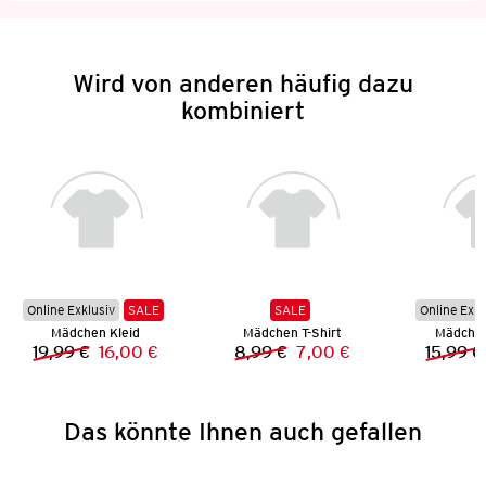
Wird von anderen häufig dazu
kombiniert
Online Exklusiv
SALE
SALE
Online Exkl
Mädchen Kleid
Mädchen T-Shirt
Mädchen
19,99 €
16,00 €
8,99 €
7,00 €
15,99 €
Vorheriger Preis:
Neuer Preis:
Vorheriger Preis:
Neuer Preis:
Das könnte Ihnen auch gefallen