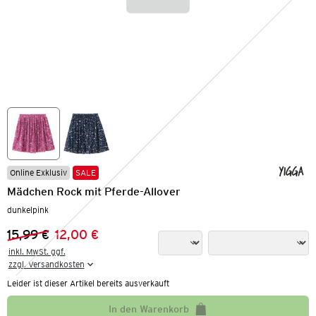
Online Exklusiv
SALE
Mädchen Rock mit Pferde-Allover
dunkelpink
15,99 €
12,00 €
Vorheriger Preis:
Neuer Preis:
inkl. MwSt. ggf.

zzgl. Versandkosten
Leider ist dieser Artikel bereits ausverkauft
In den Warenkorb