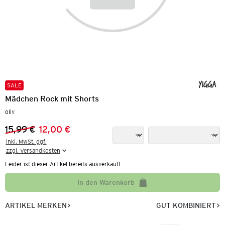
SALE
Mädchen Rock mit Shorts
oliv
15,99 €
12,00 €
Vorheriger Preis:
Neuer Preis:
inkl. MwSt. ggf.

zzgl. Versandkosten
Leider ist dieser Artikel bereits ausverkauft
In den Warenkorb
ARTIKEL MERKEN
GUT KOMBINIERT