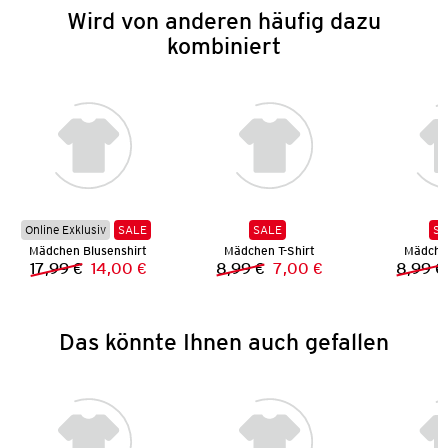
Wird von anderen häufig dazu
kombiniert
Online Exklusiv
SALE
SALE
SA
Mädchen Blusenshirt
Mädchen T-Shirt
Mädchen
17,99 €
14,00 €
8,99 €
7,00 €
8,99 €
Vorheriger Preis:
Neuer Preis:
Vorheriger Preis:
Neuer Preis:
Das könnte Ihnen auch gefallen