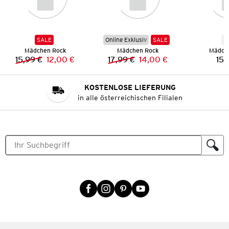
SALE
Online Exklusiv
SALE
N
Mädchen Rock
Mädchen Rock
Mädch
15,99 €
12,00 €
17,99 €
14,00 €
15,
Vorheriger Preis:
Neuer Preis:
Vorheriger Preis:
Neuer Preis:
KOSTENLOSE LIEFERUNG
in alle österreichischen Filialen