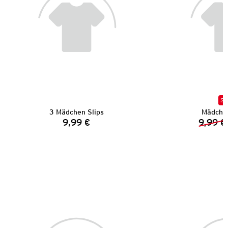
SA
3 Mädchen Slips
Mädchen
9,99 €
9,99 €
Preis: