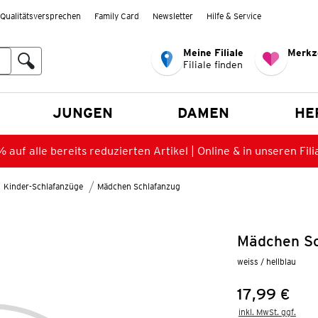
Qualitätsversprechen
Family Card
Newsletter
Hilfe & Service
Meine Filiale
Merkz
Filiale finden
en
JUNGEN
DAMEN
HE
 auf alle bereits reduzierten Artikel | Online & in unseren Fili
Kinder-Schlafanzüge
Mädchen Schlafanzug
Mädchen Sc
weiss / hellblau
17,99 €
Preis:
inkl. MwSt. ggf.
