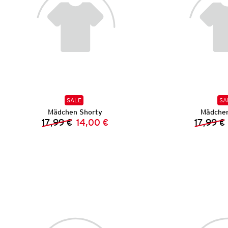
SALE
SA
Mädchen Shorty
Mädchen
17,99 €
14,00 €
17,99 €
Vorheriger Preis:
Neuer Preis: