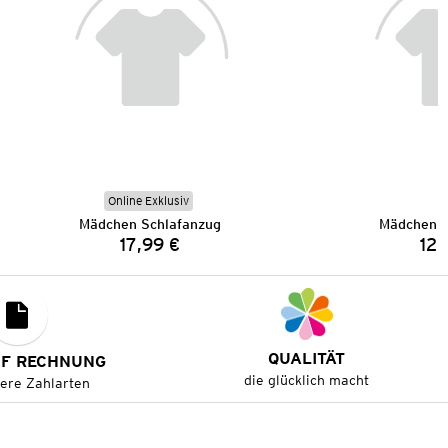
Online Exklusiv
Mädchen Schlafanzug
Mädchen S
17,99 €
12,
Preis:
QUALITÄT
UF RECHNUNG
die glücklich macht
tere Zahlarten