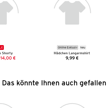
LE
Online Exklusiv
Neu
 Shorty
Mädchen Langarmshirt
14,00 €
9,99 €
Vorheriger Preis:
Neuer Preis:
Preis:
Das könnte Ihnen auch gefallen