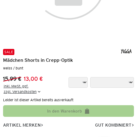
SALE
Mädchen Shorts in Crepp-Optik
weiss / bunt
15,99 €
13,00 €
Vorheriger Preis:
Neuer Preis:
inkl. MwSt. ggf.

zzgl. Versandkosten
Leider ist dieser Artikel bereits ausverkauft
In den Warenkorb
ARTIKEL MERKEN
GUT KOMBINIERT