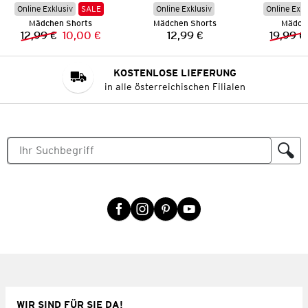
Online Exklusiv
SALE
Online Exklusiv
Online Exkl
Mädchen Shorts
Mädchen Shorts
Mädche
12,99 €
10,00 €
12,99 €
19,99 €
Vorheriger Preis:
Neuer Preis:
Preis:
KOSTENLOSE LIEFERUNG
in alle österreichischen Filialen
WIR SIND FÜR SIE DA!