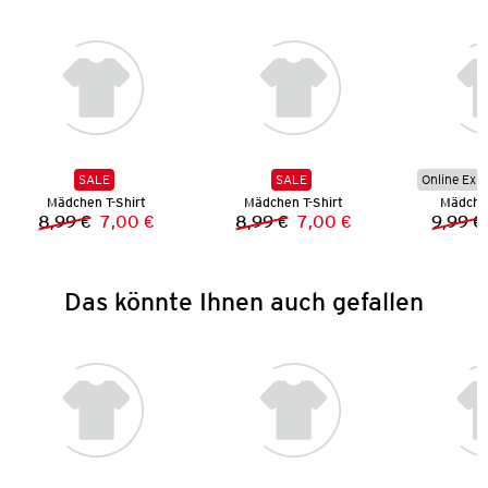
SALE
SALE
Online Exkl
Mädchen T-Shirt
Mädchen T-Shirt
Mädchen
8,99 €
7,00 €
8,99 €
7,00 €
9,99 €
Vorheriger Preis:
Neuer Preis:
Vorheriger Preis:
Neuer Preis:
Das könnte Ihnen auch gefallen