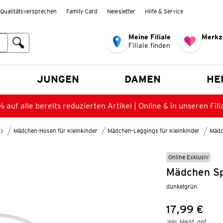
Qualitätsversprechen
Family Card
Newsletter
Hilfe & Service
Meine Filiale
Merkz
Filiale finden
en
JUNGEN
DAMEN
HE
 auf alle bereits reduzierten Artikel | Online & in unseren Fili
8)
Mädchen-Hosen für Kleinkinder
Mädchen-Leggings für Kleinkinder
Mädc
Online Exklusiv
Mädchen Sp
dunkelgrün
17,99 €
Preis:
inkl. MwSt. ggf.
