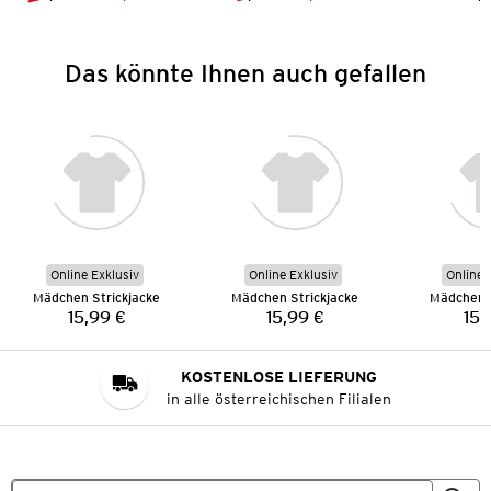
Vorheriger Preis:
Neuer Preis:
Vorheriger Preis:
Neuer Preis:
Das könnte Ihnen auch gefallen
Online Exklusiv
Online Exklusiv
Online 
Mädchen Strickjacke
Mädchen Strickjacke
Mädchen S
15,99 €
15,99 €
15,
Preis:
Preis:
KOSTENLOSE LIEFERUNG
in alle österreichischen Filialen