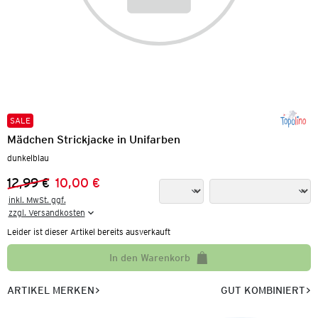
SALE
Mädchen Strickjacke in Unifarben
dunkelblau
12,99 €
10,00 €
Vorheriger Preis:
Neuer Preis:
inkl. MwSt. ggf.

zzgl. Versandkosten
Leider ist dieser Artikel bereits ausverkauft
In den Warenkorb
ARTIKEL MERKEN
GUT KOMBINIERT