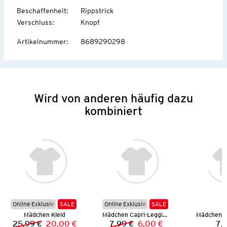
Beschaffenheit
:
Rippstrick
Verschluss
:
Knopf
Artikelnummer
:
8689290298
Wird von anderen häufig dazu
kombiniert
Online Exklusiv
SALE
Online Exklusiv
SALE
Mädchen Kleid
Mädchen Capri-Leggings
Mädchen Sp
25,99 €
20,00 €
7,99 €
6,00 €
7,