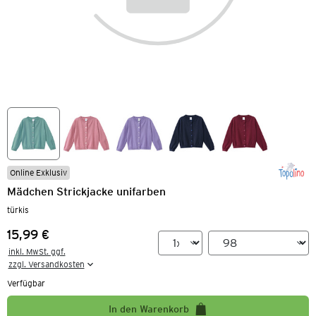
Online Exklusiv
Mädchen Strickjacke unifarben
türkis
15,99 €
Preis:
inkl. MwSt. ggf.

zzgl. Versandkosten
Verfügbar
In den Warenkorb