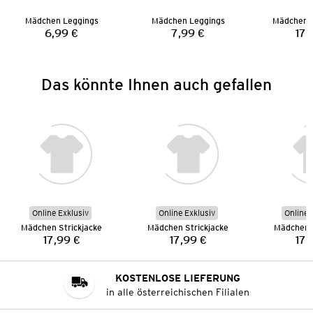
Mädchen Leggings
Mädchen Leggings
Mädchen 
6,99 €
7,99 €
17,
Preis:
Preis:
Das könnte Ihnen auch gefallen
Online Exklusiv
Online Exklusiv
Online 
Mädchen Strickjacke
Mädchen Strickjacke
Mädchen S
17,99 €
17,99 €
17,
Preis:
Preis:
KOSTENLOSE LIEFERUNG
in alle österreichischen Filialen