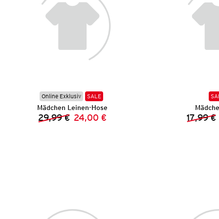
Online Exklusiv
SALE
SA
Mädchen Leinen-Hose
Mädche
29,99 €
24,00 €
17,99 €
Vorheriger Preis:
Neuer Preis: