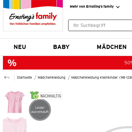
Mehr von Ernsting’s family
Keine Suchvorschläge gefund
NEU
BABY
MÄDCHEN
50%
Startseite
Mädchenkleidung
Mädchenkleidung Kleinkinder (98-12
NACHHALTIG
Leider
Artikel leider ausverkauft
ausverkauft