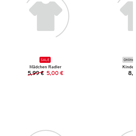
SALE
Online 
Mädchen Radler
Kinder
5,99 €
5,00 €
8,
Vorheriger Preis:
Neuer Preis: