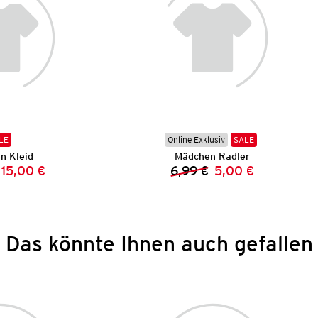
LE
Online Exklusiv
SALE
n Kleid
Mädchen Radler
15,00 €
6,99 €
5,00 €
Vorheriger Preis:
Neuer Preis:
Vorheriger Preis:
Neuer Preis:
Das könnte Ihnen auch gefallen