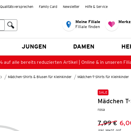
Qualitätsversprechen
Family Card
Newsletter
Hilfe & Service
Meine Filiale
Merkz
Filiale finden
en
JUNGEN
DAMEN
HE
 auf alle bereits reduzierten Artikel | Online & in unseren Fili
8)
Mädchen-Shirts & Blusen für Kleinkinder
Mädchen-T-Shirts für Kleinkinder
SALE
Mädchen T-
rosa
7,99 €
6,0
Vorheriger 
Neuer Preis
inkl. MwSt. ggf.
