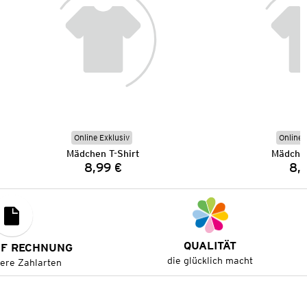
Online Exklusiv
Online 
Mädchen T-Shirt
Mädchen
8,99 €
8,
Preis:
QUALITÄT
UF RECHNUNG
die glücklich macht
tere Zahlarten