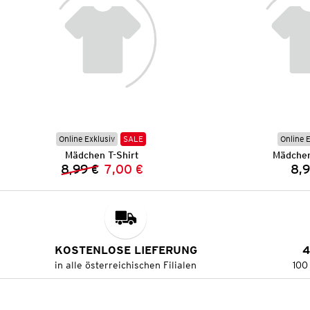
Online Exklusiv
SALE
Online 
Mädchen T-Shirt
Mädchen
8,99 €
7,00 €
8,9
Vorheriger Preis:
Neuer Preis:
KOSTENLOSE LIEFERUNG
4
in alle österreichischen Filialen
100