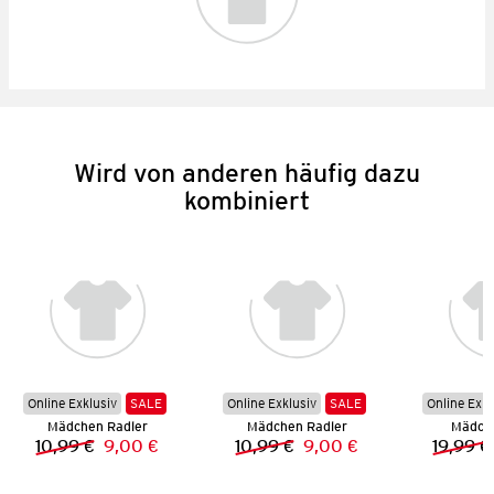
Wird von anderen häufig dazu
kombiniert
Online Exklusiv
SALE
Online Exklusiv
SALE
Online Exkl
Mädchen Radler
Mädchen Radler
Mädche
10,99 €
9,00 €
10,99 €
9,00 €
19,99 €
Vorheriger Preis:
Neuer Preis:
Vorheriger Preis:
Neuer Preis: