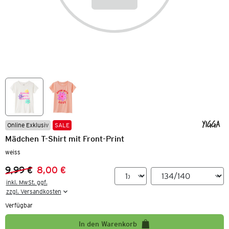
Online Exklusiv
SALE
Mädchen T-Shirt mit Front-Print
weiss
9,99 €
8,00 €
Vorheriger Preis:
Neuer Preis:
inkl. MwSt. ggf.

zzgl. Versandkosten
Verfügbar
In den Warenkorb