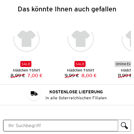
Das könnte Ihnen auch gefallen
SALE
SALE
Online Exkl
Mädchen T-Shirt
Mädchen T-Shirt
Mädchen
8,99 €
7,00 €
9,99 €
8,00 €
11,99 €
Vorheriger Preis:
Neuer Preis:
Vorheriger Preis:
Neuer Preis:
KOSTENLOSE LIEFERUNG
in alle österreichischen Filialen