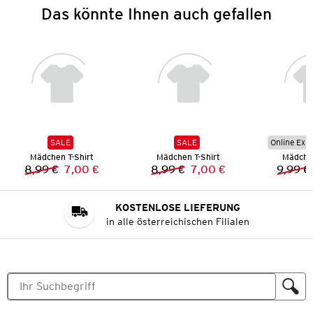
Das könnte Ihnen auch gefallen
SALE
SALE
Online Exkl
Mädchen T-Shirt
Mädchen T-Shirt
Mädchen
8,99 €
7,00 €
8,99 €
7,00 €
9,99 €
Vorheriger Preis:
Neuer Preis:
Vorheriger Preis:
Neuer Preis:
KOSTENLOSE LIEFERUNG
in alle österreichischen Filialen