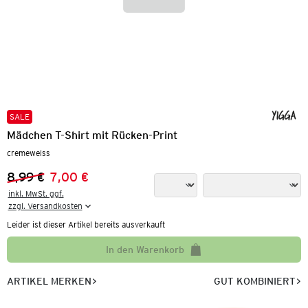
SALE
Mädchen T-Shirt mit Rücken-Print
cremeweiss
8,99 €
7,00 €
Vorheriger Preis:
Neuer Preis:
inkl. MwSt. ggf.

zzgl. Versandkosten
Leider ist dieser Artikel bereits ausverkauft
In den Warenkorb
ARTIKEL MERKEN
GUT KOMBINIERT