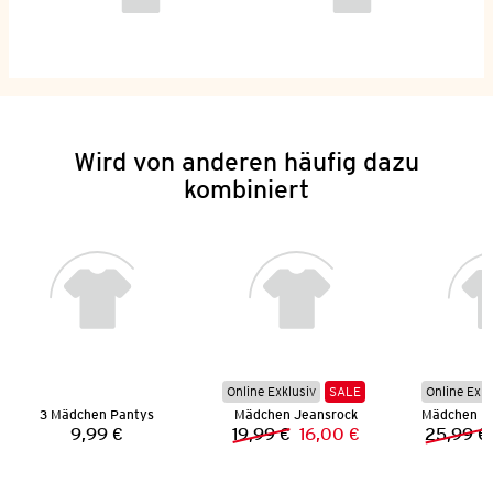
Wird von anderen häufig dazu
kombiniert
Online Exklusiv
SALE
Online Exkl
3 Mädchen Pantys
Mädchen Jeansrock
9,99 €
19,99 €
16,00 €
25,99 €
Preis:
Vorheriger Preis:
Neuer Preis: