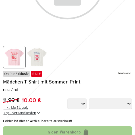
Online Exklusiv
SALE
Mädchen T-Shirt mit Sommer-Print
rosa / rot
11,99 €
10,00 €
Vorheriger Preis:
Neuer Preis:
inkl. MwSt. ggf.

zzgl. Versandkosten
Leider ist dieser Artikel bereits ausverkauft
In den Warenkorb