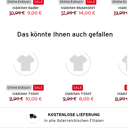
Online Exklusiv
SALE
Online Exklusiv
SALE
Online Exkl
Mädchen Radler
Mädchen Blusenshirt
Mädche
10,99 €
9,00 €
17,99 €
14,00 €
19,99 €
Vorheriger Preis:
Neuer Preis:
Vorheriger Preis:
Neuer Preis:
Das könnte Ihnen auch gefallen
Online Exklusiv
SALE
SALE
SA
Mädchen T-Shirt
Mädchen T-Shirt
Mädchen
11,99 €
10,00 €
9,99 €
8,00 €
8,99 €
Vorheriger Preis:
Neuer Preis:
Vorheriger Preis:
Neuer Preis:
KOSTENLOSE LIEFERUNG
in alle österreichischen Filialen