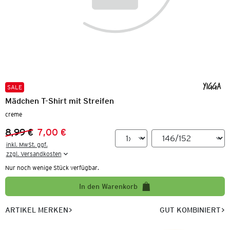
SALE
Mädchen T-Shirt mit Streifen
creme
8,99 €
7,00 €
Vorheriger Preis:
Neuer Preis:
inkl. MwSt. ggf.

zzgl. Versandkosten
Nur noch wenige Stück verfügbar.
In den Warenkorb
ARTIKEL MERKEN
GUT KOMBINIERT