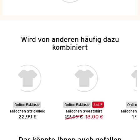
Wird von anderen häufig dazu
kombiniert
Online Exklusiv
Online Exklusiv
SALE
Online 
Mädchen Strickkleid
Mädchen Sweatshirt
Mädchen F
22,99 €
22,99 €
18,00 €
17,
Preis:
Vorheriger Preis:
Neuer Preis:
Das könnte Ihnen auch gefallen