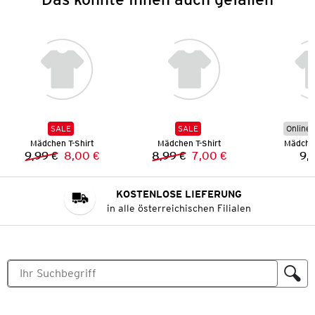
SALE
SALE
Online 
Mädchen T-Shirt
Mädchen T-Shirt
Mädchen
9,99 €
8,00 €
8,99 €
7,00 €
9,
Vorheriger Preis:
Neuer Preis:
Vorheriger Preis:
Neuer Preis:
KOSTENLOSE LIEFERUNG
in alle österreichischen Filialen