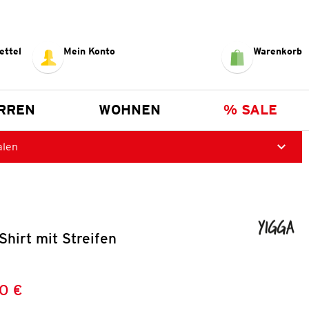
ettel
Mein Konto
Warenkorb
RREN
WOHNEN
% SALE
alen
hirt mit Streifen
0 €
Preis:
: