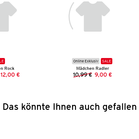
LE
Online Exklusiv
SALE
n Rock
Mädchen Radler
12,00 €
10,99 €
9,00 €
Vorheriger Preis:
Neuer Preis:
Vorheriger Preis:
Neuer Preis:
Das könnte Ihnen auch gefallen