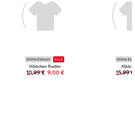
Online Exklusiv
SALE
Online Exkl
Mädchen Radler
Mädch
10,99 €
9,00 €
15,99 €
Vorheriger Preis:
Neuer Preis: