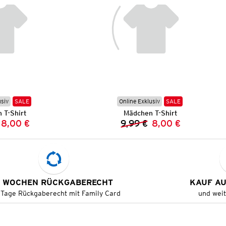
usiv
SALE
Online Exklusiv
SALE
 T-Shirt
Mädchen T-Shirt
8,00 €
9,99 €
8,00 €
Vorheriger Preis:
Neuer Preis:
Vorheriger Preis:
Neuer Preis:
 WOCHEN RÜCKGABERECHT
KAUF A
 Tage Rückgaberecht mit Family Card
und wei