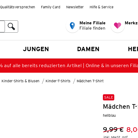
Qualitätsversprechen
Family Card
Newsletter
Hilfe & Service
Meine Filiale
Merkz
Filiale finden
en
JUNGEN
DAMEN
HE
 auf alle bereits reduzierten Artikel | Online & in unseren Fili
Kinder-Shirts & Blusen
Kinder-T-Shirts
Mädchen T-Shirt
SALE
Mädchen T-S
hellblau
9,99 €
8,0
Vorheriger 
Neuer Preis
inkl. MwSt. ggf.
