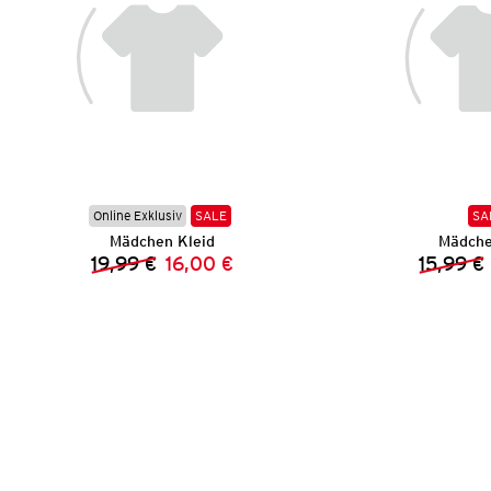
Online Exklusiv
SALE
SA
Mädchen Kleid
Mädche
19,99 €
16,00 €
15,99 €
Vorheriger Preis:
Neuer Preis: