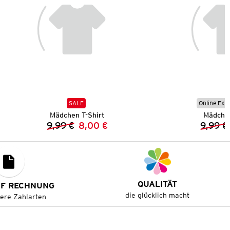
SALE
Online Exkl
Mädchen T-Shirt
Mädchen
9,99 €
8,00 €
9,99 €
Vorheriger Preis:
Neuer Preis:
QUALITÄT
UF RECHNUNG
die glücklich macht
tere Zahlarten