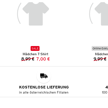
SALE
Online Exkl
Mädchen T-Shirt
Mädchen
8,99 €
7,00 €
9,99 €
Vorheriger Preis:
Neuer Preis:
KOSTENLOSE LIEFERUNG
4
in alle österreichischen Filialen
100