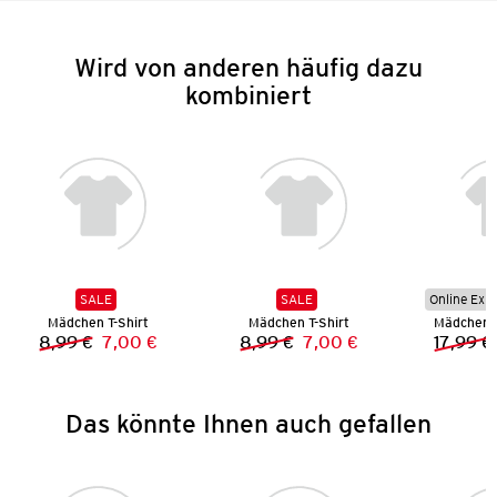
Wird von anderen häufig dazu
kombiniert
SALE
SALE
Online Exkl
Mädchen T-Shirt
Mädchen T-Shirt
Mädchen B
8,99 €
7,00 €
8,99 €
7,00 €
17,99 €
Vorheriger Preis:
Neuer Preis:
Vorheriger Preis:
Neuer Preis:
Das könnte Ihnen auch gefallen