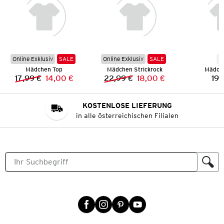
Online Exklusiv
SALE
Online Exklusiv
SALE
N
Mädchen Top
Mädchen Strickrock
Mädche
17,99 €
14,00 €
22,99 €
18,00 €
19,
Vorheriger Preis:
Neuer Preis:
Vorheriger Preis:
Neuer Preis:
KOSTENLOSE LIEFERUNG
in alle österreichischen Filialen