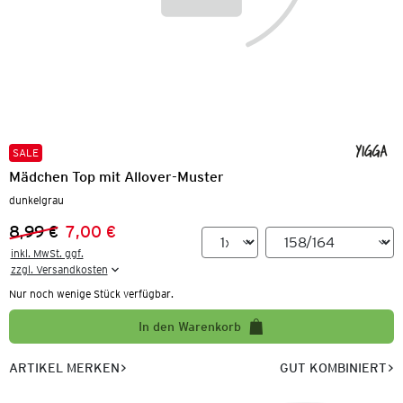
SALE
Mädchen Top mit Allover-Muster
dunkelgrau
8,99 €
7,00 €
Vorheriger Preis:
Neuer Preis:
inkl. MwSt. ggf.

zzgl. Versandkosten
Nur noch wenige Stück verfügbar.
In den Warenkorb
ARTIKEL MERKEN
GUT KOMBINIERT