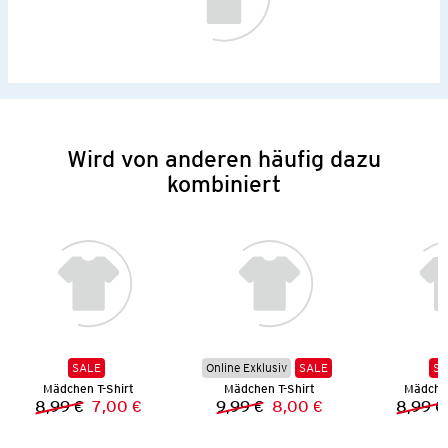
Wird von anderen häufig dazu
kombiniert
SALE
Online Exklusiv
SALE
SA
Mädchen T-Shirt
Mädchen T-Shirt
Mädchen
8,99 €
7,00 €
9,99 €
8,00 €
8,99 €
Vorheriger Preis:
Neuer Preis:
Vorheriger Preis:
Neuer Preis: