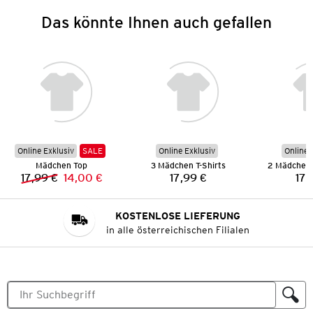
Das könnte Ihnen auch gefallen
Online Exklusiv
SALE
Online Exklusiv
Online 
Mädchen Top
3 Mädchen T-Shirts
17,99 €
14,00 €
17,99 €
17,
Vorheriger Preis:
Neuer Preis:
Preis:
KOSTENLOSE LIEFERUNG
in alle österreichischen Filialen