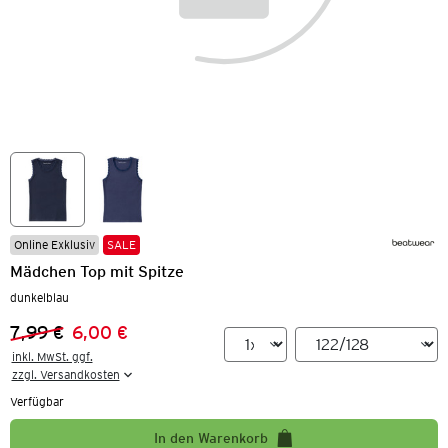
Online Exklusiv
SALE
Mädchen Top mit Spitze
dunkelblau
7,99 €
6,00 €
Vorheriger Preis:
Neuer Preis:
inkl. MwSt. ggf.

zzgl. Versandkosten
Verfügbar
In den Warenkorb