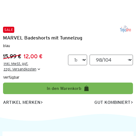
SALE
MARVEL Badeshorts mit Tunnelzug
blau
15,99 €
12,00 €
Vorheriger Preis:
Neuer Preis:
inkl. MwSt. ggf.

zzgl. Versandkosten
Verfügbar
In den Warenkorb
ARTIKEL MERKEN
GUT KOMBINIERT