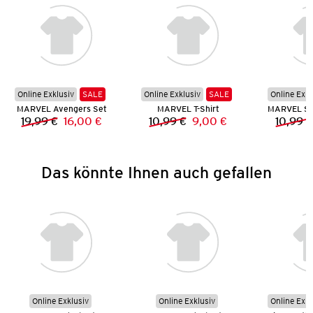
Online Exklusiv
SALE
Online Exklusiv
SALE
Online Exkl
MARVEL Avengers Set
MARVEL T-Shirt
19,99 €
16,00 €
10,99 €
9,00 €
10,99 €
Vorheriger Preis:
Neuer Preis:
Vorheriger Preis:
Neuer Preis:
Das könnte Ihnen auch gefallen
Online Exklusiv
Online Exklusiv
Online Exkl