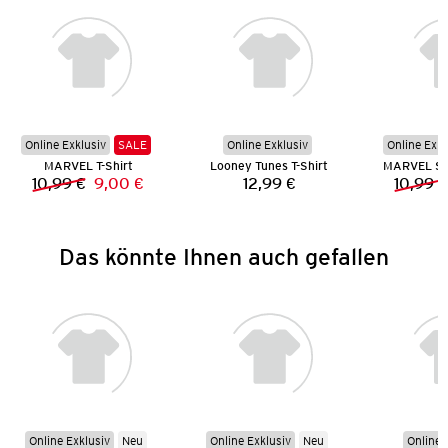
Online Exklusiv
SALE
Online Exklusiv
Online Exkl
MARVEL T-Shirt
Looney Tunes T-Shirt
10,99 €
9,00 €
12,99 €
10,99 €
Vorheriger Preis:
Neuer Preis:
Preis:
Das könnte Ihnen auch gefallen
Online Exklusiv
Neu
Online Exklusiv
Neu
Online 