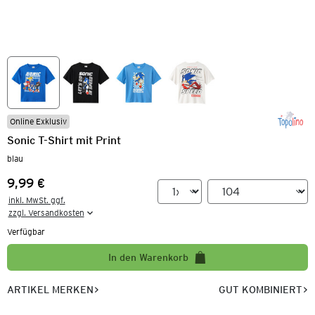
Online Exklusiv
Sonic T-Shirt mit Print
blau
9,99 €
Preis:
inkl. MwSt. ggf.

zzgl. Versandkosten
Verfügbar
In den Warenkorb
ARTIKEL MERKEN
GUT KOMBINIERT