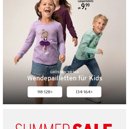
GRÖSSEN 98-164
Wendepailletten für Kids
98-128
134-164