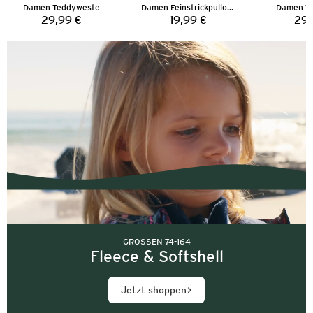
Damen Teddyweste
Damen Feinstrickpullover
Damen T
29,99 €
19,99 €
29,
Preis:
Preis:
GRÖSSEN 74-164
Fleece & Softshell
Jetzt shoppen