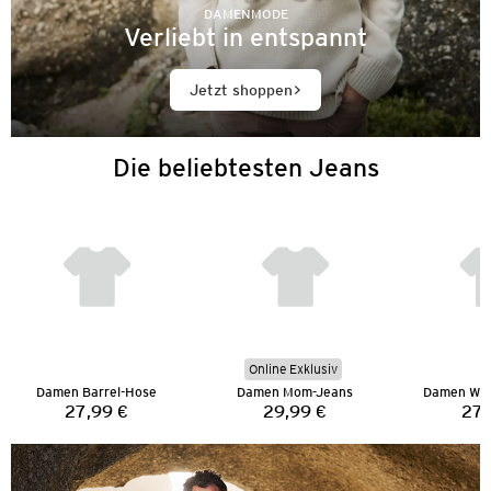
DAMENMODE
Verliebt in entspannt
Jetzt shoppen
Die beliebtesten Jeans
Online Exklusiv
Damen Barrel-Hose
Damen Mom-Jeans
Damen Wid
27,99 €
29,99 €
27,
Preis:
Preis: