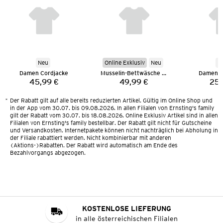
Neu
Online Exklusiv
Neu
N
Damen Cordjacke
Musselin-Bettwäsche 135 x 200 cm
Damen M
45,99 €
49,99 €
25,
Preis:
Preis:
*
Der Rabatt gilt auf alle bereits reduzierten Artikel. Gültig im Online Shop und
in der App vom 30.07. bis 09.08.2026. In allen Filialen von Ernsting's family
gilt der Rabatt vom 30.07. bis 18.08.2026. Online Exklusiv Artikel sind in allen
Filialen von Ernsting's family bestellbar. Der Rabatt gilt nicht für Gutscheine
und Versandkosten. Internetpakete können nicht nachträglich bei Abholung in
der Filiale rabattiert werden. Nicht kombinierbar mit anderen
(Aktions-)Rabatten. Der Rabatt wird automatisch am Ende des
Bezahlvorgangs abgezogen.
KOSTENLOSE LIEFERUNG
in alle österreichischen Filialen