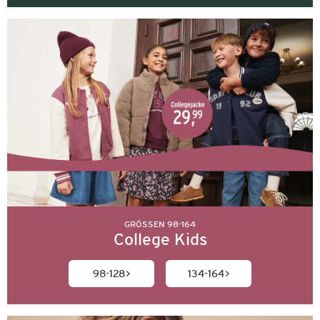
GRÖSSEN 98-164
College Kids
98-128
134-164