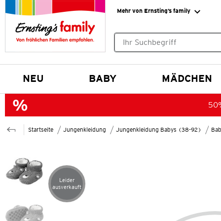
Mehr von Ernsting’s family
Keine Suchvorschläge gefund
NEU
BABY
MÄDCHEN
50%
Startseite
Jungenkleidung
Jungenkleidung Babys (38-92)
Bab
Leider
Artikel leider ausverkauft
ausverkauft