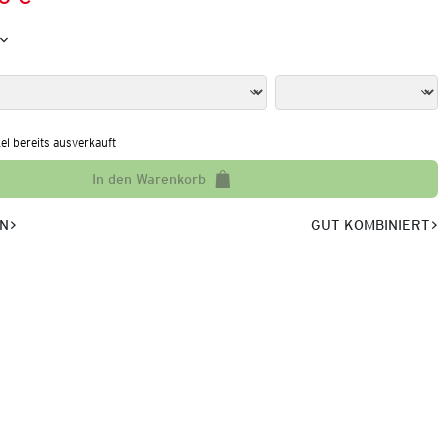
Preis:
:
kel bereits ausverkauft
In den Warenkorb
EN
GUT KOMBINIERT