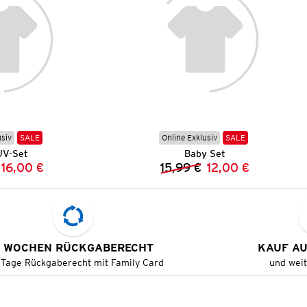
usiv
SALE
Online Exklusiv
SALE
UV-Set
Baby Set
16,00 €
15,99 €
12,00 €
Vorheriger Preis:
Neuer Preis:
Vorheriger Preis:
Neuer Preis:
 WOCHEN RÜCKGABERECHT
KAUF A
 Tage Rückgaberecht mit Family Card
und wei