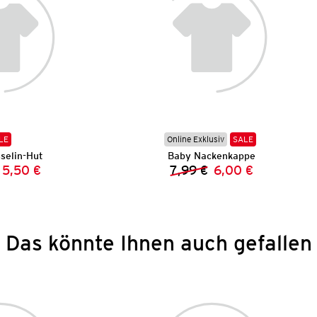
LE
Online Exklusiv
SALE
selin-Hut
Baby Nackenkappe
5,50 €
7,99 €
6,00 €
Vorheriger Preis:
Neuer Preis:
Vorheriger Preis:
Neuer Preis:
Das könnte Ihnen auch gefallen