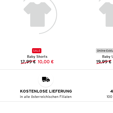
SALE
Online Exkl
Baby Shorts
Baby 
12,99 €
10,00 €
19,99 €
Vorheriger Preis:
Neuer Preis:
KOSTENLOSE LIEFERUNG
4
in alle österreichischen Filialen
100