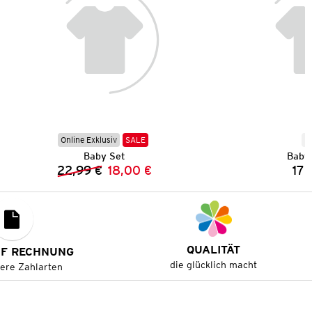
Online Exklusiv
SALE
N
Baby Set
Baby
22,99 €
18,00 €
17,
Vorheriger Preis:
Neuer Preis:
QUALITÄT
UF RECHNUNG
die glücklich macht
tere Zahlarten