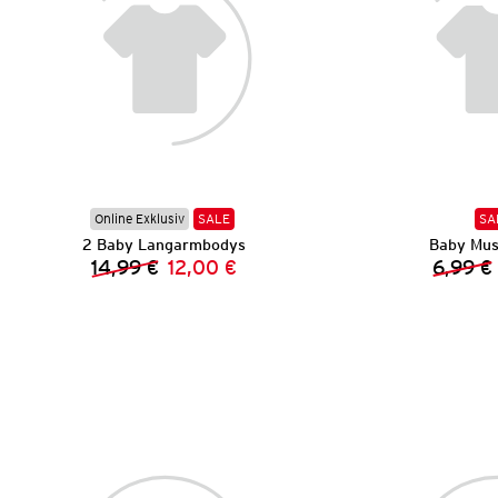
Online Exklusiv
SALE
SA
2 Baby Langarmbodys
Baby Mus
14,99 €
12,00 €
6,99 €
Vorheriger Preis:
Neuer Preis: