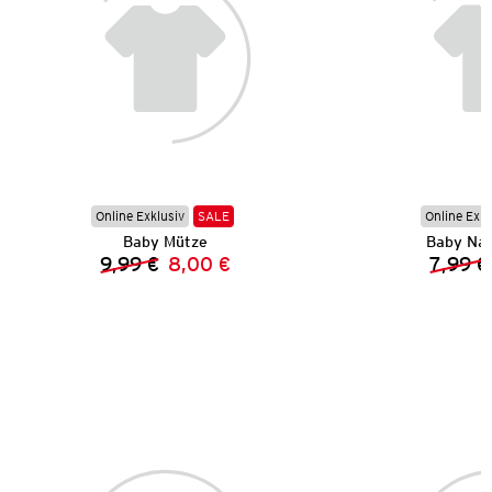
Online Exklusiv
SALE
Online Exkl
Baby Mütze
Baby Na
9,99 €
8,00 €
7,99 €
Vorheriger Preis:
Neuer Preis: