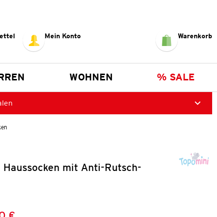
ettel
Mein Konto
Warenkorb
RREN
WOHNEN
% SALE
alen
ken
y Haussocken mit Anti-Rutsch-
0 €