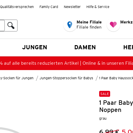
Qualitätsversprechen
Family Card
Newsletter
Hilfe & Service
Meine Filiale
Merkz
Filiale finden
en
JUNGEN
DAMEN
HE
 auf alle bereits reduzierten Artikel | Online & in unseren Fili
y-Socken für Jungen
Jungen-Stoppersocken für Babys
1 Paar Baby Haussoc
SALE
1 Paar Bab
Noppen
grau
6,99 €
5,0