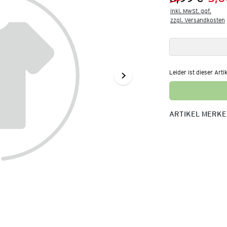
Vorheriger 
Neuer Preis
inkl. MwSt. ggf.

zzgl. Versandkosten
Leider ist dieser Arti
ARTIKEL MERK