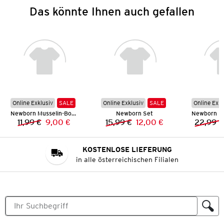
Das könnte Ihnen auch gefallen
Online Exklusiv
SALE
Online Exklusiv
SALE
Online Exkl
Newborn Musselin-Body
Newborn Set
11,99 €
9,00 €
15,99 €
12,00 €
22,99 €
Vorheriger Preis:
Neuer Preis:
Vorheriger Preis:
Neuer Preis:
KOSTENLOSE LIEFERUNG
in alle österreichischen Filialen