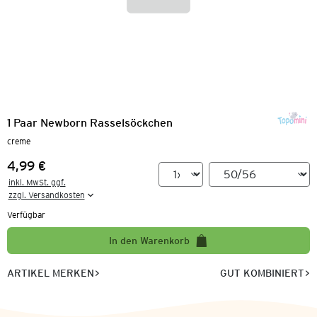
1 Paar Newborn Rasselsöckchen
creme
4,99 €
Preis:
inkl. MwSt. ggf.

zzgl. Versandkosten
Verfügbar
In den Warenkorb
ARTIKEL MERKEN
GUT KOMBINIERT