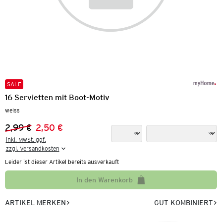
SALE
16 Servietten mit Boot-Motiv
weiss
2,99 €
2,50 €
Vorheriger Preis:
Neuer Preis:
inkl. MwSt. ggf.

zzgl. Versandkosten
Leider ist dieser Artikel bereits ausverkauft
In den Warenkorb
ARTIKEL MERKEN
GUT KOMBINIERT