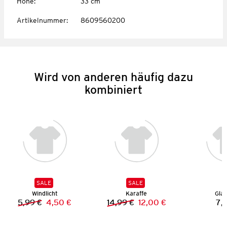
Höhe
:
33 cm
Artikelnummer
:
8609560200
Wird von anderen häufig dazu
kombiniert
SALE
SALE
Windlicht
Karaffe
Gla
5,99 €
4,50 €
14,99 €
12,00 €
7,
Vorheriger Preis:
Neuer Preis:
Vorheriger Preis:
Neuer Preis: