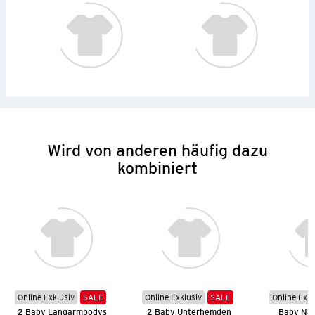
Wird von anderen häufig dazu
kombiniert
Online Exklusiv
SALE
Online Exklusiv
SALE
Online Exkl
2 Baby Langarmbodys
2 Baby Unterhemden
Baby Na