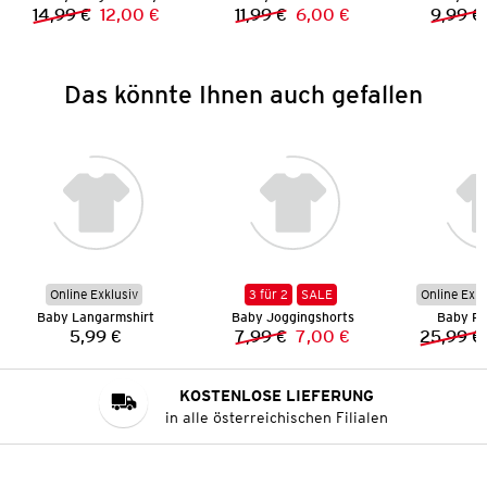
14,99 €
12,00 €
11,99 €
6,00 €
9,99 €
Vorheriger Preis:
Neuer Preis:
Vorheriger Preis:
Neuer Preis:
Das könnte Ihnen auch gefallen
Online Exklusiv
3 für 2
SALE
Online Exkl
Baby Langarmshirt
Baby Joggingshorts
Baby R
5,99 €
7,99 €
7,00 €
25,99 €
Preis:
Vorheriger Preis:
Neuer Preis:
KOSTENLOSE LIEFERUNG
in alle österreichischen Filialen