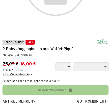
Online Exklusiv
SALE
2 Baby Jogginghosen aus Waffel-Piqué
blaugrau / dunkelblau
25,99 €
16,00 €
Vorheriger Preis:
Neuer Preis:
inkl. MwSt. ggf.

zzgl. Versandkosten
Leider ist dieser Artikel bereits ausverkauft
In den Warenkorb
ARTIKEL MERKEN
GUT KOMBINIERT