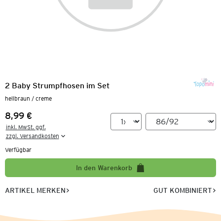
2 Baby Strumpfhosen im Set
hellbraun / creme
8,99 €
Preis:
inkl. MwSt. ggf.

zzgl. Versandkosten
Verfügbar
In den Warenkorb
ARTIKEL MERKEN
GUT KOMBINIERT