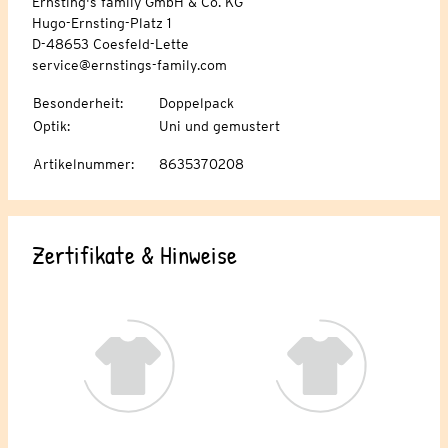
Ernsting's family GmbH & Co. KG
Hugo-Ernsting-Platz 1
D-48653 Coesfeld-Lette
service@ernstings-family.com
Besonderheit
:
Doppelpack
Optik
:
Uni und gemustert
Artikelnummer
:
8635370208
Zertifikate & Hinweise