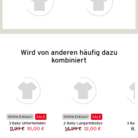
Wird von anderen häufig dazu
kombiniert
Online Exklusiv
SALE
Online Exklusiv
SALE
3 Baby Unterhemden
2 Baby Langarmbodys
3 Bab
11,99 €
10,00 €
14,99 €
12,00 €
8,
Vorheriger Preis:
Neuer Preis:
Vorheriger Preis:
Neuer Preis: