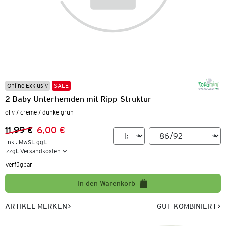
Online Exklusiv
SALE
2 Baby Unterhemden mit Ripp-Struktur
oliv / creme / dunkelgrün
11,99 €
6,00 €
Vorheriger Preis:
Neuer Preis:
inkl. MwSt. ggf.

zzgl. Versandkosten
Verfügbar
In den Warenkorb
ARTIKEL MERKEN
GUT KOMBINIERT