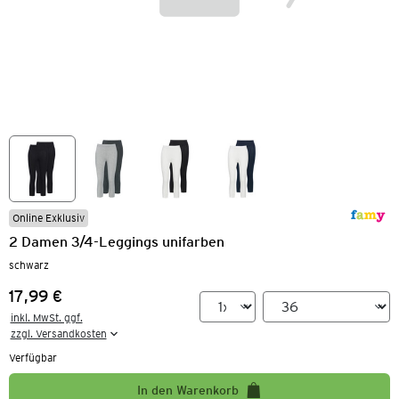
Online Exklusiv
2 Damen 3/4-Leggings unifarben
schwarz
17,99 €
Preis:
inkl. MwSt. ggf.

zzgl. Versandkosten
Verfügbar
In den Warenkorb