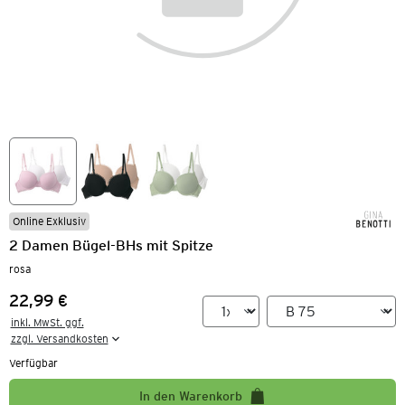
Online Exklusiv
2 Damen Bügel-BHs mit Spitze
rosa
22,99 €
Preis:
inkl. MwSt. ggf.

zzgl. Versandkosten
Verfügbar
In den Warenkorb