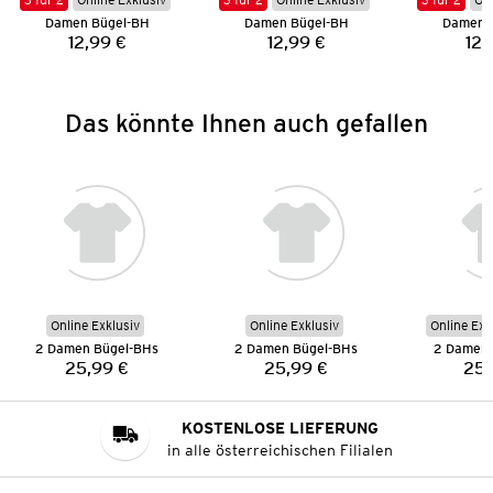
Damen Bügel-BH
Damen Bügel-BH
Damen 
12,99 €
12,99 €
12,
Preis:
Preis:
Das könnte Ihnen auch gefallen
Online Exklusiv
Online Exklusiv
Online Exk
2 Damen Bügel-BHs
2 Damen Bügel-BHs
2 Damen 
25,99 €
25,99 €
25,
Preis:
Preis:
KOSTENLOSE LIEFERUNG
in alle österreichischen Filialen