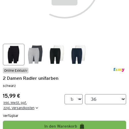
Online Exklusiv
2 Damen Radler unifarben
schwarz
15,99 €
Preis:
inkl. MwSt. ggf.

zzgl. Versandkosten
Verfügbar
In den Warenkorb