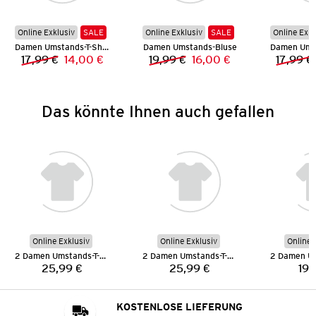
Online Exklusiv
SALE
Online Exklusiv
SALE
Online Exkl
Damen Umstands-T-Shirt
Damen Umstands-Bluse
17,99 €
14,00 €
19,99 €
16,00 €
17,99 €
Vorheriger Preis:
Neuer Preis:
Vorheriger Preis:
Neuer Preis:
Das könnte Ihnen auch gefallen
Online Exklusiv
Online Exklusiv
Online 
2 Damen Umstands-T-Shirts
2 Damen Umstands-T-Shirts
25,99 €
25,99 €
19,
Preis:
Preis:
KOSTENLOSE LIEFERUNG