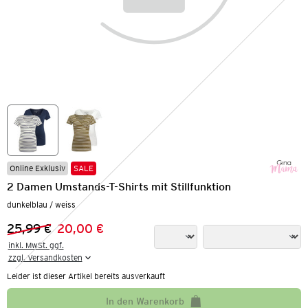
Online Exklusiv
SALE
2 Damen Umstands-T-Shirts mit Stillfunktion
dunkelblau / weiss
25,99 €
20,00 €
Vorheriger Preis:
Neuer Preis:
inkl. MwSt. ggf.

zzgl. Versandkosten
Leider ist dieser Artikel bereits ausverkauft
In den Warenkorb