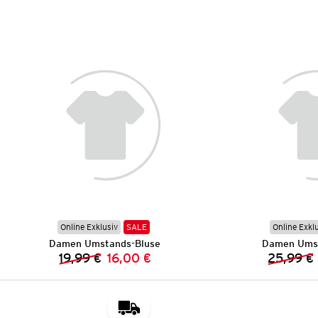
Online Exklusiv
SALE
Online Exkl
Damen Umstands-Bluse
Damen Umst
19,99 €
16,00 €
25,99 €
Vorheriger Preis:
Neuer Preis: