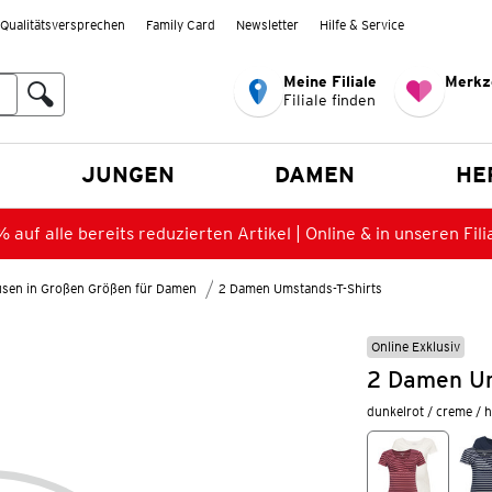
Qualitätsversprechen
Family Card
Newsletter
Hilfe & Service
Meine Filiale
Merkz
Filiale finden
en
JUNGEN
DAMEN
HE
 auf alle bereits reduzierten Artikel | Online & in unseren Fili
lusen in Großen Größen für Damen
2 Damen Umstands-T-Shirts
Online Exklusiv
2 Damen Ums
dunkelrot / creme / h