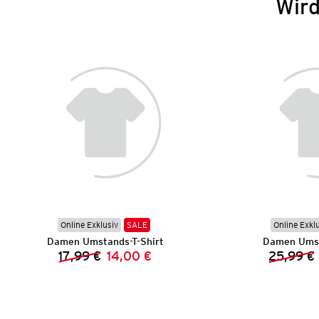
Wird
Online Exklusiv
SALE
Online Exkl
Damen Umstands-T-Shirt
Damen Umst
17,99 €
14,00 €
25,99 €
Vorheriger Preis:
Neuer Preis: