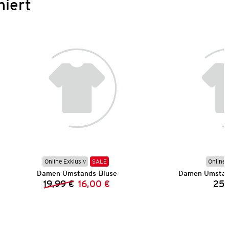
niert
Online Exklusiv
SALE
Online 
Damen Umstands-Bluse
Damen Umstan
19,99 €
16,00 €
25,
Vorheriger Preis:
Neuer Preis: