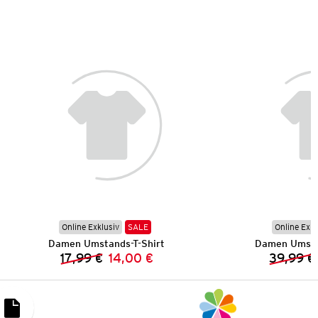
Online Exklusiv
SALE
Online Exkl
Damen Umstands-T-Shirt
Damen Umsta
17,99 €
14,00 €
39,99 €
Vorheriger Preis:
Neuer Preis: