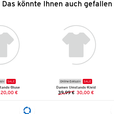
Das könnte Ihnen auch gefallen
usiv
SALE
Online Exklusiv
SALE
ands-Bluse
Damen Umstands-Kleid
20,00 €
39,99 €
30,00 €
Vorheriger Preis:
Neuer Preis:
Vorheriger Preis:
Neuer Preis: