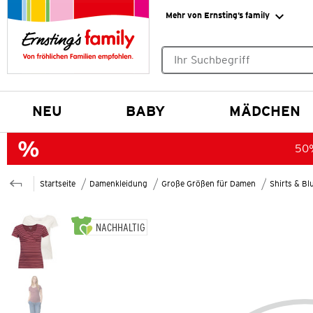
Mehr von Ernsting’s family
Keine Suchvorschläge gefund
NEU
BABY
MÄDCHEN
50%
Startseite
Damenkleidung
Große Größen für Damen
Shirts & B
NACHHALTIG