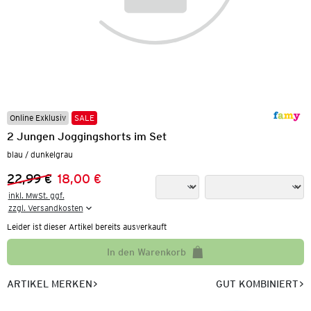
Online Exklusiv
SALE
2 Jungen Joggingshorts im Set
blau / dunkelgrau
22,99 €
18,00 €
Vorheriger Preis:
Neuer Preis:
inkl. MwSt. ggf.

zzgl. Versandkosten
Leider ist dieser Artikel bereits ausverkauft
In den Warenkorb
ARTIKEL MERKEN
GUT KOMBINIERT