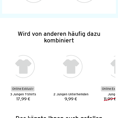
Wird von anderen häufig dazu
kombiniert
Online Exklusiv
Online Exkl
3 Jungen T-Shirts
2 Jungen Unterhemden
Jungen
17,99 €
9,99 €
11,99 €
Preis:
Preis: