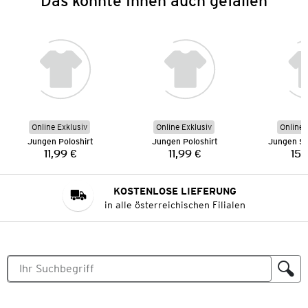
Das könnte Ihnen auch gefallen
Online Exklusiv
Online Exklusiv
Online 
Jungen Poloshirt
Jungen Poloshirt
Jungen Sp
11,99 €
11,99 €
15,
Preis:
Preis:
KOSTENLOSE LIEFERUNG
in alle österreichischen Filialen