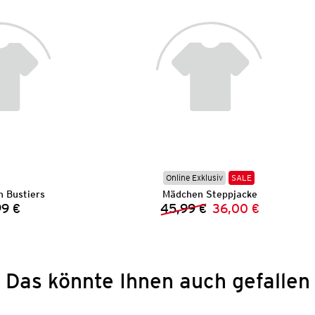
Online Exklusiv
SALE
 Bustiers
Mädchen Steppjacke
99 €
45,99 €
36,00 €
Preis:
Vorheriger Preis:
Neuer Preis:
Das könnte Ihnen auch gefallen