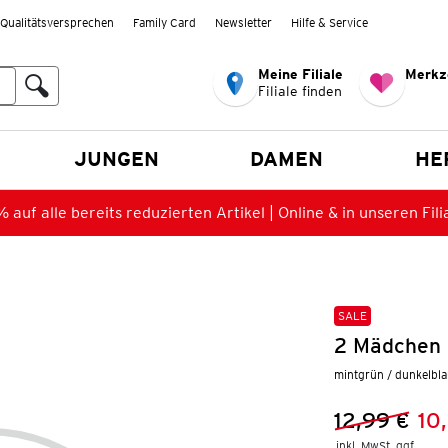
Qualitätsversprechen
Family Card
Newsletter
Hilfe & Service
Meine Filiale
Merkz
Filiale finden
en
JUNGEN
DAMEN
HE
 auf alle bereits reduzierten Artikel | Online & in unseren Fili
SALE
2 Mädchen 
mintgrün / dunkelbl
12,99 €
10
Vorheriger 
Neuer Preis
inkl. MwSt. ggf.
