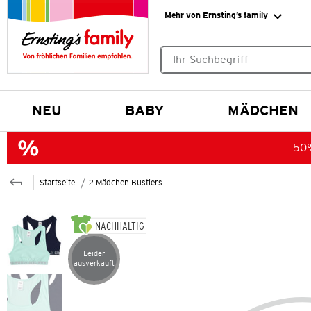
Mehr von Ernsting’s family
Keine Suchvorschläge gefund
NEU
BABY
MÄDCHEN
50%
Startseite
2 Mädchen Bustiers
NACHHALTIG
Leider
Artikel leider ausverkauft
ausverkauft