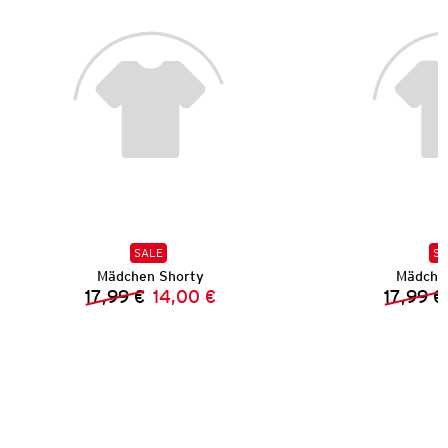
SALE
SA
Mädchen Shorty
Mädche
17,99 €
14,00 €
17,99 €
Vorheriger Preis:
Neuer Preis: