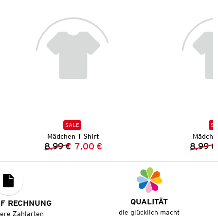
SALE
SA
Mädchen T-Shirt
Mädchen
8,99 €
7,00 €
8,99 €
Vorheriger Preis:
Neuer Preis:
QUALITÄT
UF RECHNUNG
die glücklich macht
tere Zahlarten