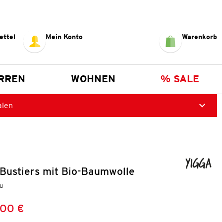
ettel
Mein Konto
Warenkorb
RREN
WOHNEN
% SALE
alen
Bustiers mit Bio-Baumwolle
au
,00 €
Preis:
: