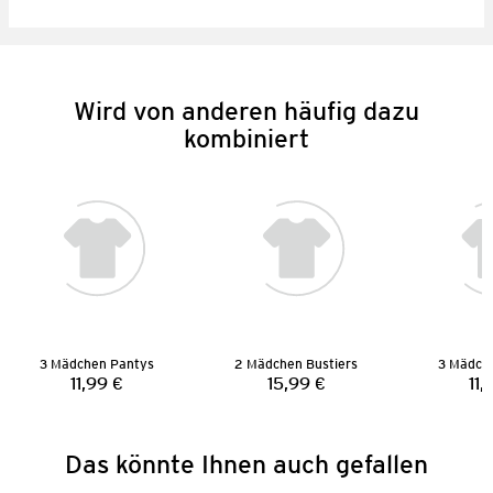
Wird von anderen häufig dazu
kombiniert
3 Mädchen Pantys
2 Mädchen Bustiers
3 Mädch
11,99 €
15,99 €
11,
Preis:
Preis:
Das könnte Ihnen auch gefallen