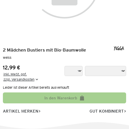
2 Mädchen Bustiers mit Bio-Baumwolle
weiss
12,99 €
Preis:
inkl. MwSt. ggf.

zzgl. Versandkosten
Leider ist dieser Artikel bereits ausverkauft
In den Warenkorb
ARTIKEL MERKEN
GUT KOMBINIERT