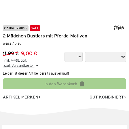
Online Exklusiv
SALE
2 Mädchen Bustiers mit Pferde-Motiven
weiss / blau
11,99 €
9,00 €
Vorheriger Preis:
Neuer Preis:
inkl. MwSt. ggf.

zzgl. Versandkosten
Leider ist dieser Artikel bereits ausverkauft
In den Warenkorb
ARTIKEL MERKEN
GUT KOMBINIERT