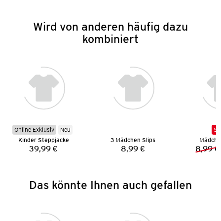
Wird von anderen häufig dazu
kombiniert
Online Exklusiv
Neu
SA
Kinder Steppjacke
3 Mädchen Slips
Mädchen
39,99 €
8,99 €
8,99 €
Preis:
Preis:
Das könnte Ihnen auch gefallen