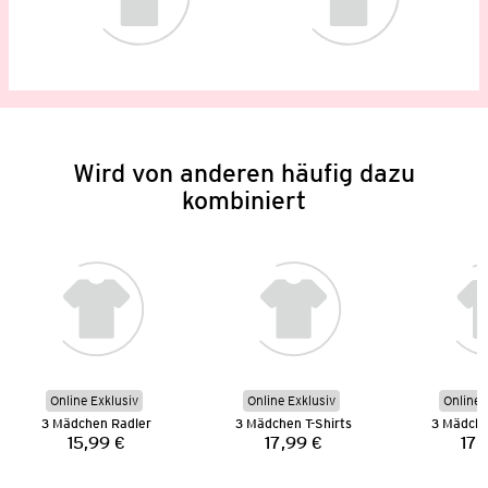
Wird von anderen häufig dazu
kombiniert
Online Exklusiv
Online Exklusiv
Online 
3 Mädchen Radler
3 Mädchen T-Shirts
3 Mädche
15,99 €
17,99 €
17,
Preis:
Preis: