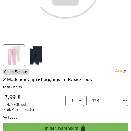
Online Exklusiv
2 Mädchen Capri-Leggings im Basic-Look
rosa / weiss
17,99 €
Preis:
inkl. MwSt. ggf.

zzgl. Versandkosten
Verfügbar
In den Warenkorb