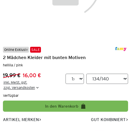
Online Exklusiv
SALE
2 Mädchen Kleider mit bunten Motiven
helllila / pink
19,99 €
16,00 €
Vorheriger Preis:
Neuer Preis:
inkl. MwSt. ggf.

zzgl. Versandkosten
Verfügbar
In den Warenkorb
ARTIKEL MERKEN
GUT KOMBINIERT