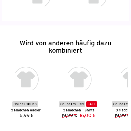
Wird von anderen häufig dazu
kombiniert
Online Exklusiv
Online Exklusiv
SALE
Online Exkl
3 Mädchen Radler
3 Mädchen T-Shirts
3 Mädche
15,99 €
19,99 €
16,00 €
19,99 €
Preis:
Vorheriger Preis:
Neuer Preis: