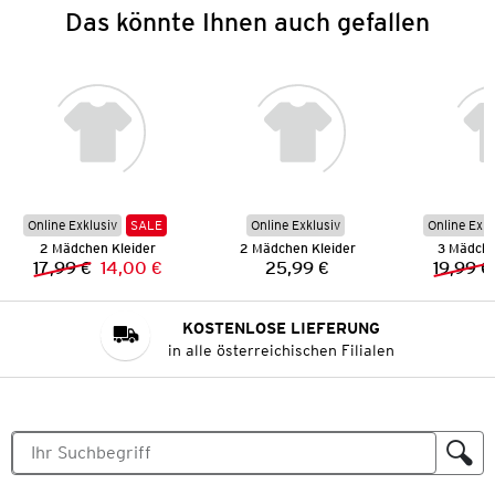
Das könnte Ihnen auch gefallen
Online Exklusiv
SALE
Online Exklusiv
Online Exkl
2 Mädchen Kleider
2 Mädchen Kleider
3 Mädche
17,99 €
14,00 €
25,99 €
19,99 €
Vorheriger Preis:
Neuer Preis:
Preis:
KOSTENLOSE LIEFERUNG
in alle österreichischen Filialen