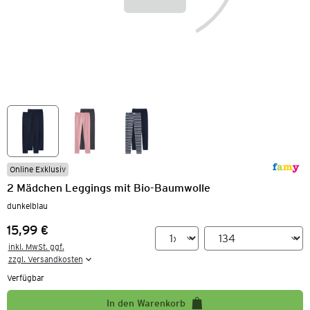
Online Exklusiv
2 Mädchen Leggings mit Bio-Baumwolle
dunkelblau
15,99 €
Preis:
inkl. MwSt. ggf.

zzgl. Versandkosten
Verfügbar
In den Warenkorb