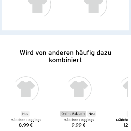
Wird von anderen häufig dazu
kombiniert
Neu
Online Exklusiv
Neu
N
Mädchen Leggings
Mädchen Leggings
Mädchen
8,99 €
9,99 €
12,
Preis:
Preis: