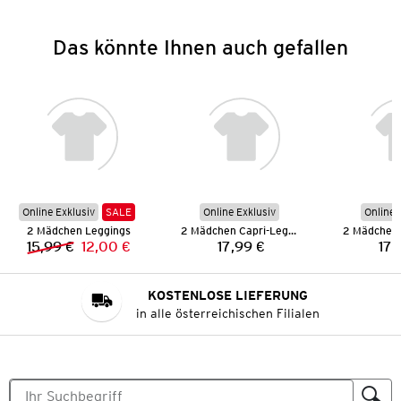
Das könnte Ihnen auch gefallen
Online Exklusiv
SALE
Online Exklusiv
Online 
2 Mädchen Leggings
2 Mädchen Capri-Leggings
15,99 €
12,00 €
17,99 €
17,
Vorheriger Preis:
Neuer Preis:
Preis:
KOSTENLOSE LIEFERUNG
in alle österreichischen Filialen