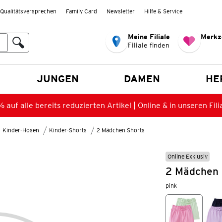
Qualitätsversprechen
Family Card
Newsletter
Hilfe & Service
Meine Filiale
Merkz
Filiale finden
en
JUNGEN
DAMEN
HE
 auf alle bereits reduzierten Artikel | Online & in unseren Fili
Kinder-Hosen
Kinder-Shorts
2 Mädchen Shorts
Online Exklusiv
2 Mädchen S
pink