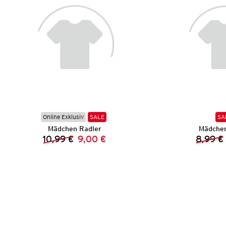
Online Exklusiv
SALE
SA
Mädchen Radler
Mädchen
10,99 €
9,00 €
8,99 €
Vorheriger Preis:
Neuer Preis: