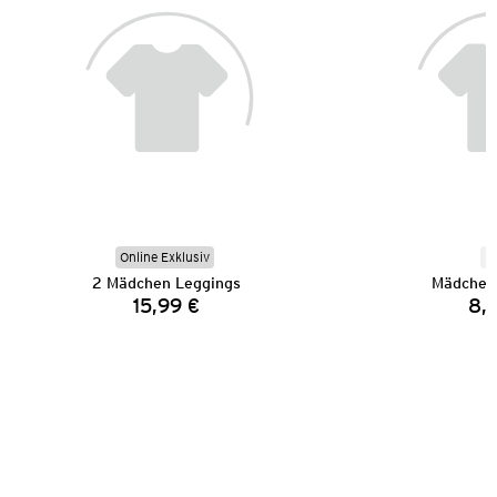
Online Exklusiv
N
2 Mädchen Leggings
Mädchen
15,99 €
8,
Preis: