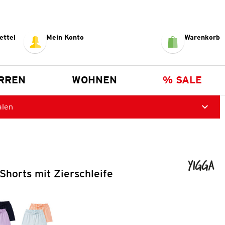
ettel
Mein Konto
Warenkorb
RREN
WOHNEN
% SALE
alen
horts mit Zierschleife