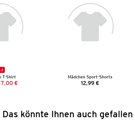
LE
 T-Shirt
Mädchen Sport-Shorts
7,00 €
12,99 €
Vorheriger Preis:
Neuer Preis:
Preis:
Das könnte Ihnen auch gefallen